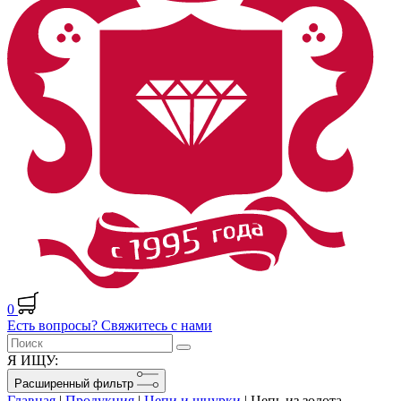
0
Есть вопросы? Свяжитесь с нами
Я ИЩУ:
Расширенный фильтр
Главная
|
Продукция
|
Цепи и шнурки
|
Цепь из золота