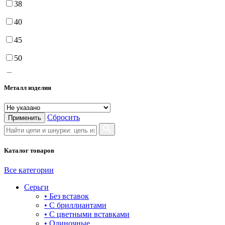
38
40
45
50
55
Металл изделия
60
65
Сбросить
Применить
70
75
Каталог товаров
Все категории
Серьги
• Без вставок
• С бриллиантами
• С цветными вставками
• Одиночные