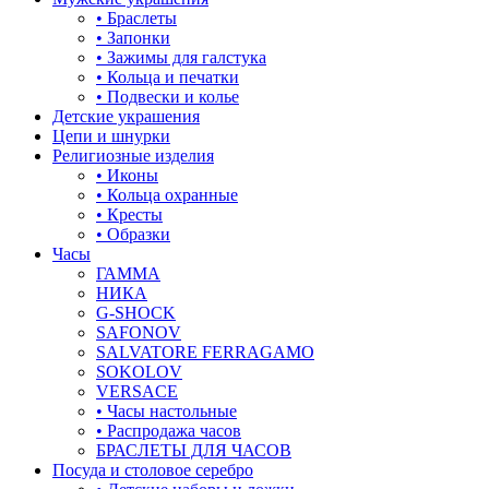
• Браслеты
• Запонки
• Зажимы для галстука
• Кольца и печатки
• Подвески и колье
Детские украшения
Цепи и шнурки
Религиозные изделия
• Иконы
• Кольца охранные
• Кресты
• Образки
Часы
ГАММА
НИКА
G-SHOCK
SAFONOV
SALVATORE FERRAGAMO
SOKOLOV
VERSACE
• Часы настольные
• Распродажа часов
БРАСЛЕТЫ ДЛЯ ЧАСОВ
Посуда и столовое серебро