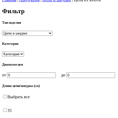
Фильтр
Тип изделия
Категория
Диапазон цен
от
до
Длина цепи/шнурка (см)
Выбрать все
35