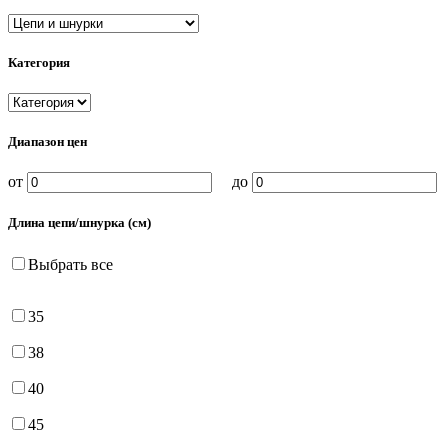
Категория
Диапазон цен
от
до
Длина цепи/шнурка (см)
Выбрать все
35
38
40
45