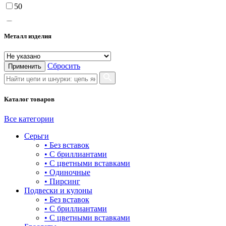
50
55
Металл изделия
60
65
Сбросить
Применить
70
75
Каталог товаров
Все категории
Серьги
• Без вставок
• С бриллиантами
• С цветными вставками
• Одиночные
• Пирсинг
Подвески и кулоны
• Без вставок
• С бриллиантами
• С цветными вставками