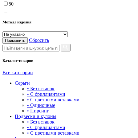
50
55
Металл изделия
60
65
Сбросить
Применить
70
75
Каталог товаров
Все категории
Серьги
• Без вставок
• С бриллиантами
• С цветными вставками
• Одиночные
• Пирсинг
Подвески и кулоны
• Без вставок
• С бриллиантами
• С цветными вставками