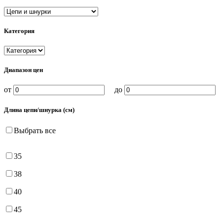
Категория
Диапазон цен
от
до
Длина цепи/шнурка (см)
Выбрать все
35
38
40
45