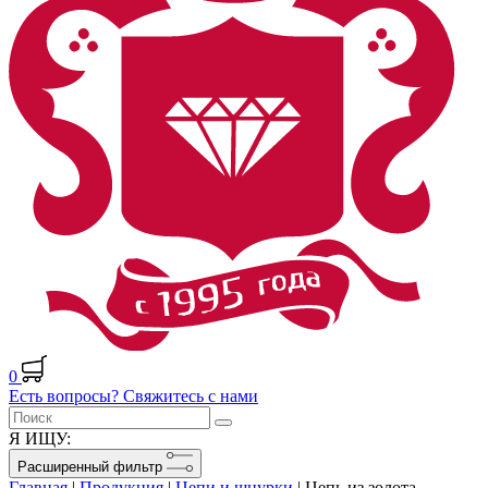
0
Есть вопросы? Свяжитесь с нами
Я ИЩУ:
Расширенный фильтр
Главная
|
Продукция
|
Цепи и шнурки
|
Цепь из золота