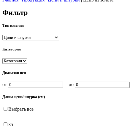
Фильтр
Тип изделия
Категория
Диапазон цен
от
до
Длина цепи/шнурка (см)
Выбрать все
35