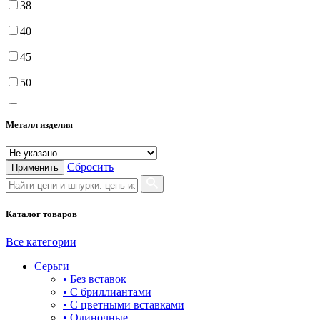
38
40
45
50
55
Металл изделия
60
65
Сбросить
Применить
70
75
Каталог товаров
Все категории
Серьги
• Без вставок
• С бриллиантами
• С цветными вставками
• Одиночные