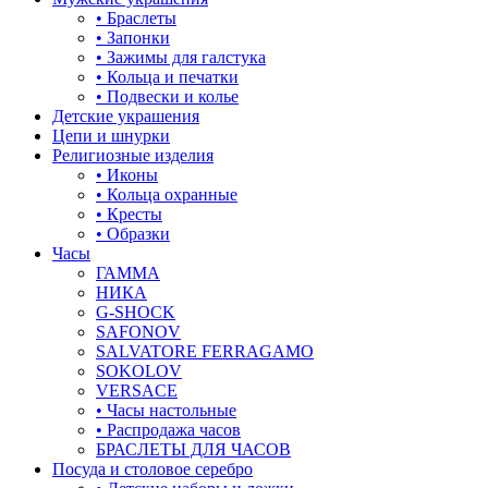
• Браслеты
• Запонки
• Зажимы для галстука
• Кольца и печатки
• Подвески и колье
Детские украшения
Цепи и шнурки
Религиозные изделия
• Иконы
• Кольца охранные
• Кресты
• Образки
Часы
ГАММА
НИКА
G-SHOCK
SAFONOV
SALVATORE FERRAGAMO
SOKOLOV
VERSACE
• Часы настольные
• Распродажа часов
БРАСЛЕТЫ ДЛЯ ЧАСОВ
Посуда и столовое серебро