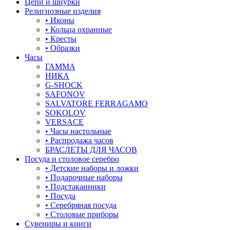
Цепи и шнурки
Религиозные изделия
• Иконы
• Кольца охранные
• Кресты
• Образки
Часы
ГАММА
НИКА
G-SHOCK
SAFONOV
SALVATORE FERRAGAMO
SOKOLOV
VERSACE
• Часы настольные
• Распродажа часов
БРАСЛЕТЫ ДЛЯ ЧАСОВ
Посуда и столовое серебро
• Детские наборы и ложки
• Подарочные наборы
• Подстаканники
• Посуда
• Серебряная посуда
• Столовые приборы
Сувениры и книги