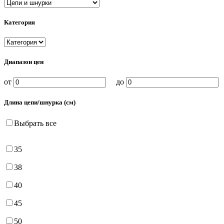
Категория
Диапазон цен
от
до
Длина цепи/шнурка (см)
Выбрать все
35
38
40
45
50