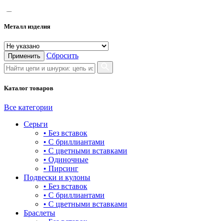
55
Металл изделия
60
65
Сбросить
Применить
70
75
Каталог товаров
Все категории
Серьги
• Без вставок
• С бриллиантами
• С цветными вставками
• Одиночные
• Пирсинг
Подвески и кулоны
• Без вставок
• С бриллиантами
• С цветными вставками
Браслеты