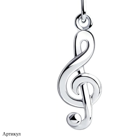
птицы
растительный мир
ремни
ромб
рыбки
самолёт
сердце
слова
слоны
собаки
спичка
стрекозы и мотыльки
Артикул
треугольник