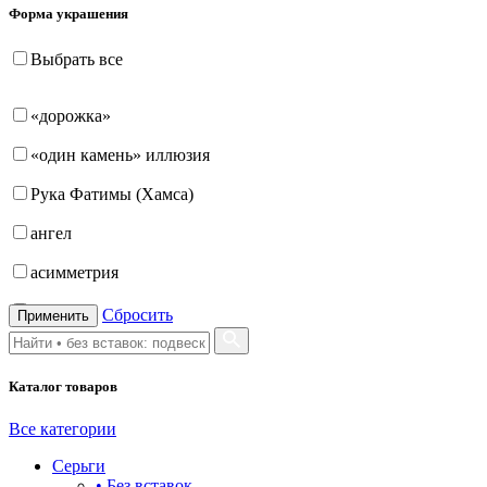
Форма украшения
Выбрать все
«дорожка»
«один камень» иллюзия
Рука Фатимы (Хамса)
ангел
асимметрия
бабочка
Сбросить
Применить
бантик
Каталог товаров
башня
бесконечность
Все категории
Серьги
буквы
• Без вставок