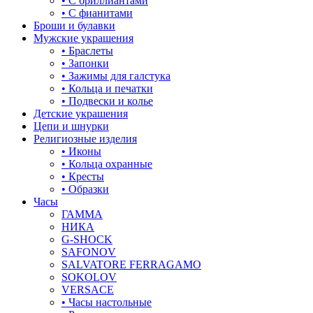
• С бриллиантами
знаки зодиака
• С фианитами
Броши и булавки
капля
Мужские украшения
• Браслеты
квадрат (куб)
• Запонки
• Зажимы для галстука
клевер
• Кольца и печатки
• Подвески и колье
ключ
Детские украшения
Цепи и шнурки
корона
Религиозные изделия
• Иконы
кошки
• Кольца охранные
• Кресты
крест
• Образки
Часы
круг (шар)
ГАММА
НИКА
крылья и перья
G-SHOCK
SAFONOV
листья
SALVATORE FERRAGAMO
SOKOLOV
ловец снов
VERSACE
• Часы настольные
лошадки и единороги