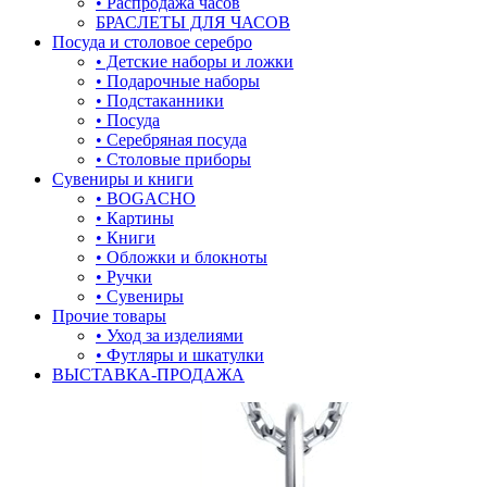
• Распродажа часов
БРАСЛЕТЫ ДЛЯ ЧАСОВ
лягушки
Посуда и столовое серебро
• Детские наборы и ложки
медведь
• Подарочные наборы
• Подстаканники
музыка
• Посуда
• Серебряная посуда
мышки
• Столовые приборы
Сувениры и книги
обереги
• BOGACHO
• Картины
овал
• Книги
• Обложки и блокноты
один камень
• Ручки
• Сувениры
пауки
Прочие товары
• Уход за изделиями
под гравировку
• Футляры и шкатулки
ВЫСТАВКА-ПРОДАЖА
подкова
предметы
прямоугольник