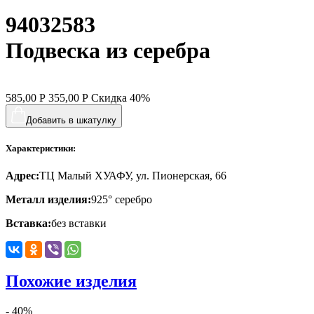
94032583
хвост кита
цветы
Подвеска из серебра
человечки
череп и кости
585,00
Р
355,00
Р
Скидка
40%
черепаха
Добавить в шкатулку
яблочки
Характеристики:
якорь
Адрес:
ТЦ Малый ХУАФУ, ул. Пионерская, 66
ящерки
Металл изделия:
925° серебро
Вставка:
без вставки
Похожие изделия
- 40%