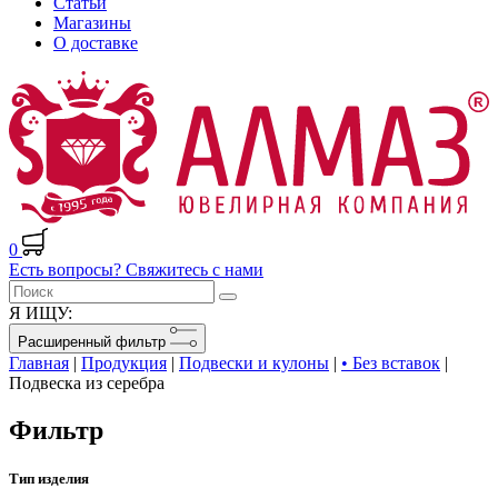
Статьи
Магазины
О доставке
0
Есть вопросы? Свяжитесь с нами
Я ИЩУ:
Расширенный фильтр
Главная
|
Продукция
|
Подвески и кулоны
|
• Без вставок
|
Подвеска из серебра
Фильтр
Тип изделия