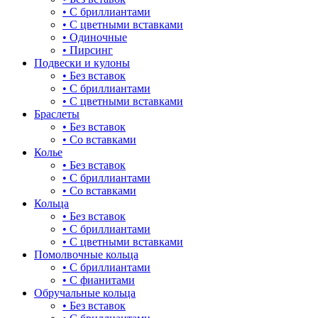
• С бриллиантами
булавка
• С цветными вставками
• Одиночные
волк
• Пирсинг
Подвески и кулоны
гвоздь
• Без вставок
• С бриллиантами
деревья
• С цветными вставками
Браслеты
длинные
• Без вставок
• Со вставками
для мам
Колье
• Без вставок
драконы и змеи
• С бриллиантами
• Со вставками
другие религии
Кольца
• Без вставок
животный мир
• С бриллиантами
• С цветными вставками
жучки и букашки
Помолвочные кольца
• С бриллиантами
зайки
• С фианитами
Обручальные кольца
звезды
• Без вставок