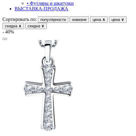
птицы
• Футляры и шкатулки
ВЫСТАВКА-ПРОДАЖА
растительный мир
Сортировать по:
популярности
новизне
цена
∧
цена
∨
ремни
скидка
∧
скидка
∨
- 40%
ромб
рыбки
самолёт
сердце
слова
слоны
собаки
спичка
стрекозы и мотыльки
треугольник