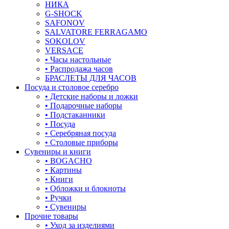
НИКА
лягушки
G-SHOCK
SAFONOV
медведь
SALVATORE FERRAGAMO
SOKOLOV
музыка
VERSACE
• Часы настольные
мышки
• Распродажа часов
БРАСЛЕТЫ ДЛЯ ЧАСОВ
обереги
Посуда и столовое серебро
• Детские наборы и ложки
овал
• Подарочные наборы
• Подстаканники
один камень
• Посуда
• Серебряная посуда
пауки
• Столовые приборы
Сувениры и книги
под гравировку
• BOGACHO
• Картины
подкова
• Книги
• Обложки и блокноты
предметы
• Ручки
• Сувениры
прямоугольник
Прочие товары
• Уход за изделиями