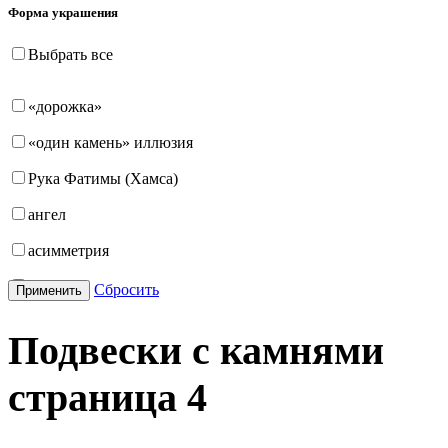
Форма украшения
Выбрать все
«дорожка»
«один камень» иллюзия
Рука Фатимы (Хамса)
ангел
асимметрия
бабочка
Сбросить
Применить
бантик
Подвески с камнями
башня
страница
4
бесконечность
буквы