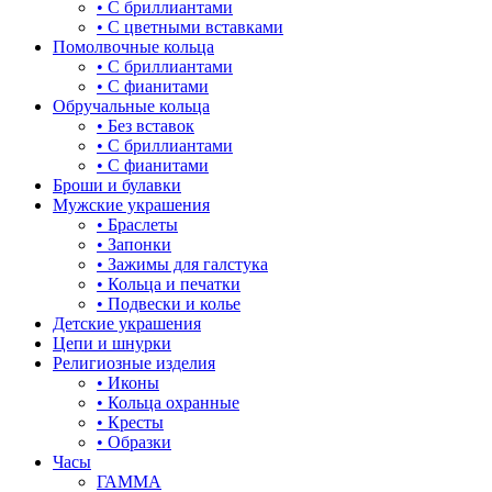
знаки зодиака
• С бриллиантами
• С цветными вставками
капля
Помолвочные кольца
• С бриллиантами
квадрат (куб)
• С фианитами
Обручальные кольца
клевер
• Без вставок
• С бриллиантами
ключ
• С фианитами
Броши и булавки
корона
Мужские украшения
• Браслеты
кошки
• Запонки
• Зажимы для галстука
крест
• Кольца и печатки
• Подвески и колье
круг (шар)
Детские украшения
Цепи и шнурки
крылья и перья
Религиозные изделия
• Иконы
листья
• Кольца охранные
• Кресты
ловец снов
• Образки
Часы
лошадки и единороги
ГАММА