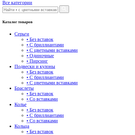
Все категории
булавка
волк
Каталог товаров
гвоздь
Серьги
деревья
• Без вставок
• С бриллиантами
длинные
• С цветными вставками
• Одиночные
для мам
• Пирсинг
Подвески и кулоны
драконы и змеи
• Без вставок
• С бриллиантами
другие религии
• С цветными вставками
Браслеты
животный мир
• Без вставок
• Со вставками
жучки и букашки
Колье
• Без вставок
зайки
• С бриллиантами
• Со вставками
звезды
Кольца
• Без вставок