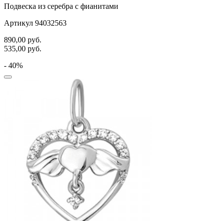
Подвеска из серебра с фианитами
хвост кита
Артикул 94032563
цветы
890,00
руб.
535,00
руб.
человечки
- 40%
череп и кости
черепаха
яблочки
якорь
ящерки