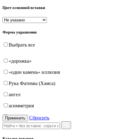
Цвет основной вставки
Форма украшения
Выбрать все
«дорожка»
«один камень» иллюзия
Рука Фатимы (Хамса)
ангел
асимметрия
бабочка
Сбросить
Применить
бантик
Каталог товаров