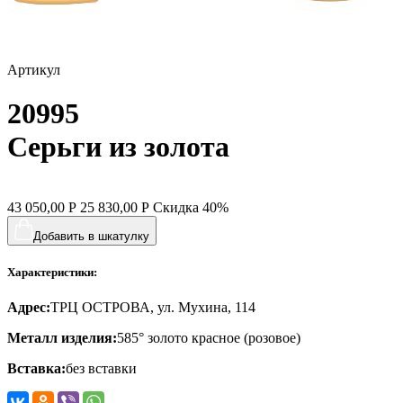
спичка
стрекозы и мотыльки
Артикул
треугольник
20995
хвост кита
цветы
Серьги из золота
человечки
череп и кости
43 050,00
Р
25 830,00
Р
Скидка
40%
черепаха
Добавить в шкатулку
яблочки
Характеристики:
якорь
Адрес:
ТРЦ ОСТРОВА, ул. Мухина, 114
ящерки
Металл изделия:
585° золото красное (розовое)
Вставка:
без вставки