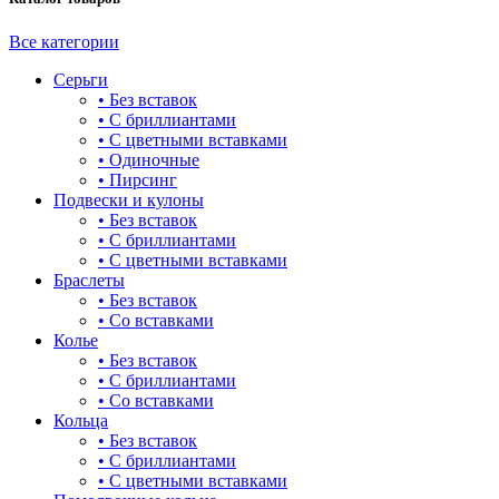
башня
бесконечность
Все категории
Серьги
буквы
• Без вставок
• С бриллиантами
булавка
• С цветными вставками
• Одиночные
волк
• Пирсинг
Подвески и кулоны
гвоздь
• Без вставок
• С бриллиантами
деревья
• С цветными вставками
Браслеты
длинные
• Без вставок
• Со вставками
для мам
Колье
• Без вставок
драконы и змеи
• С бриллиантами
• Со вставками
другие религии
Кольца
• Без вставок
животный мир
• С бриллиантами
• С цветными вставками
жучки и букашки