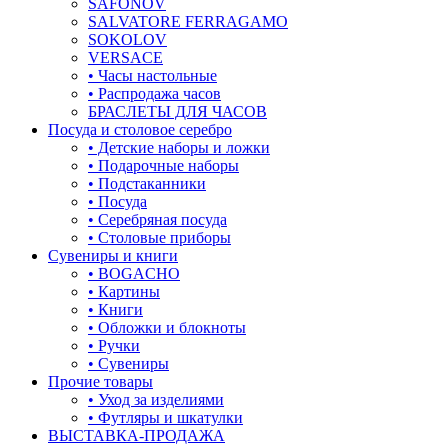
SAFONOV
листья
SALVATORE FERRAGAMO
SOKOLOV
ловец снов
VERSACE
• Часы настольные
лошадки и единороги
• Распродажа часов
БРАСЛЕТЫ ДЛЯ ЧАСОВ
лягушки
Посуда и столовое серебро
• Детские наборы и ложки
медведь
• Подарочные наборы
• Подстаканники
музыка
• Посуда
• Серебряная посуда
мышки
• Столовые приборы
Сувениры и книги
обереги
• BOGACHO
• Картины
овал
• Книги
• Обложки и блокноты
один камень
• Ручки
• Сувениры
пауки
Прочие товары
• Уход за изделиями
под гравировку
• Футляры и шкатулки
ВЫСТАВКА-ПРОДАЖА
подкова