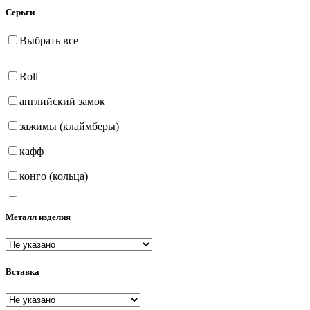
Серьги
Выбрать все
Roll
английский замок
зажимы (клаймберы)
кафф
конго (кольца)
на петле
Металл изделия
продёвки (протяжки)
пусеты (гвоздики)
Вставка