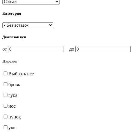
Категория
Диапазон цен
от
до
Пирсинг
Выбрать все
бровь
губа
нос
пупок
ухо