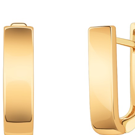
предметы
прямоугольник
птицы
растительный мир
ремни
ромб
рыбки
самолёт
сердце
слова
слоны
собаки