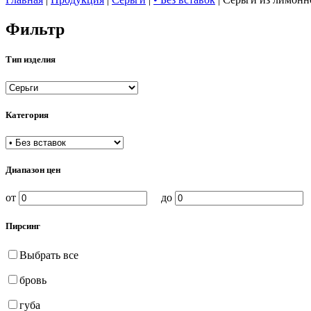
Фильтр
Тип изделия
Категория
Диапазон цен
от
до
Пирсинг
Выбрать все
бровь
губа