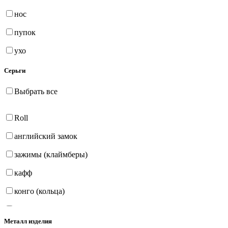
нос
пупок
ухо
Серьги
Выбрать все
Roll
английский замок
зажимы (клаймберы)
кафф
конго (кольца)
на петле
Металл изделия
продёвки (протяжки)