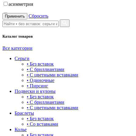
асимметрия
бабочка
Сбросить
Применить
бантик
Каталог товаров
башня
бесконечность
Все категории
Серьги
буквы
• Без вставок
• С бриллиантами
булавка
• С цветными вставками
• Одиночные
волк
• Пирсинг
Подвески и кулоны
гвоздь
• Без вставок
• С бриллиантами
деревья
• С цветными вставками
Браслеты
длинные
• Без вставок
• Со вставками
для мам
Колье
• Без вставок
драконы и змеи