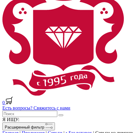
0
Есть вопросы? Свяжитесь с нами
Я ИЩУ:
Расширенный фильтр
Главная
|
Продукция
|
Серьги
|
• Без вставок
|
Серьги из лимонн