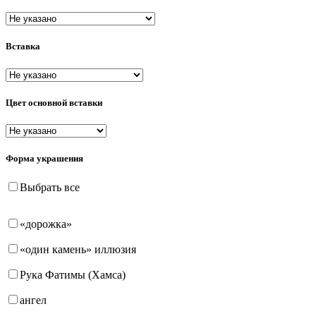
пусеты (гвоздики)
Вставка
Цвет основной вставки
Форма украшения
Выбрать все
«дорожка»
«один камень» иллюзия
Рука Фатимы (Хамса)
ангел