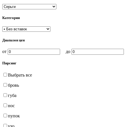
Категория
Диапазон цен
от
до
Пирсинг
Выбрать все
бровь
губа
нос
пупок
ухо