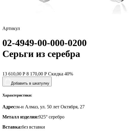
спичка
стрекозы и мотыльки
Артикул
треугольник
02-4949-00-000-0200
хвост кита
цветы
Серьги из серебра
человечки
череп и кости
13 610,00
Р
8 170,00
Р
Скидка
40%
черепаха
Добавить в шкатулку
яблочки
Характеристики:
якорь
Адрес:
м-н Алмаз, ул. 50 лет Октября, 27
ящерки
Металл изделия:
925° серебро
Вставка:
без вставки