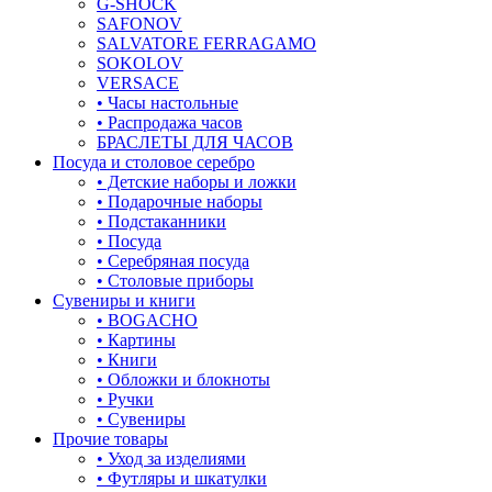
G-SHOCK
SAFONOV
листья
SALVATORE FERRAGAMO
SOKOLOV
ловец снов
VERSACE
• Часы настольные
лошадки и единороги
• Распродажа часов
БРАСЛЕТЫ ДЛЯ ЧАСОВ
лягушки
Посуда и столовое серебро
• Детские наборы и ложки
медведь
• Подарочные наборы
• Подстаканники
музыка
• Посуда
• Серебряная посуда
мышки
• Столовые приборы
Сувениры и книги
обереги
• BOGACHO
• Картины
овал
• Книги
• Обложки и блокноты
один камень
• Ручки
• Сувениры
пауки
Прочие товары
• Уход за изделиями
под гравировку
• Футляры и шкатулки