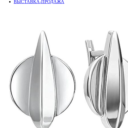
ВЫСТАВКА-ПРОДАЖА
подкова
предметы
прямоугольник
птицы
растительный мир
ремни
ромб
рыбки
самолёт
сердце
слова
слоны
собаки