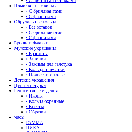
• С цветными вставками
жучки и букашки
Помолвочные кольца
• С бриллиантами
зайки
• С фианитами
Обручальные кольца
звезды
• Без вставок
• С бриллиантами
знаки зодиака
• С фианитами
Броши и булавки
капля
Мужские украшения
• Браслеты
квадрат (куб)
• Запонки
• Зажимы для галстука
клевер
• Кольца и печатки
• Подвески и колье
ключ
Детские украшения
Цепи и шнурки
корона
Религиозные изделия
• Иконы
кошки
• Кольца охранные
• Кресты
крест
• Образки
Часы
круг (шар)
ГАММА
НИКА
крылья и перья