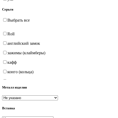
Серьги
Выбрать все
Roll
английский замок
зажимы (клаймберы)
кафф
конго (кольца)
на петле
Металл изделия
продёвки (протяжки)
пусеты (гвоздики)
Вставка