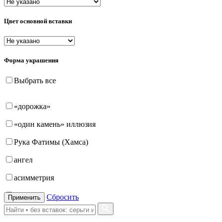
Цвет основной вставки
Форма украшения
Выбрать все
«дорожка»
«один камень» иллюзия
Рука Фатимы (Хамса)
ангел
асимметрия
бабочка
Сбросить
Применить
бантик