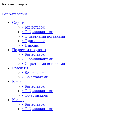
Каталог товаров
башня
бесконечность
Все категории
Серьги
буквы
• Без вставок
• С бриллиантами
булавка
• С цветными вставками
• Одиночные
волк
• Пирсинг
Подвески и кулоны
гвоздь
• Без вставок
• С бриллиантами
деревья
• С цветными вставками
Браслеты
длинные
• Без вставок
• Со вставками
для мам
Колье
• Без вставок
драконы и змеи
• С бриллиантами
• Со вставками
другие религии
Кольца
• Без вставок
животный мир
• С бриллиантами