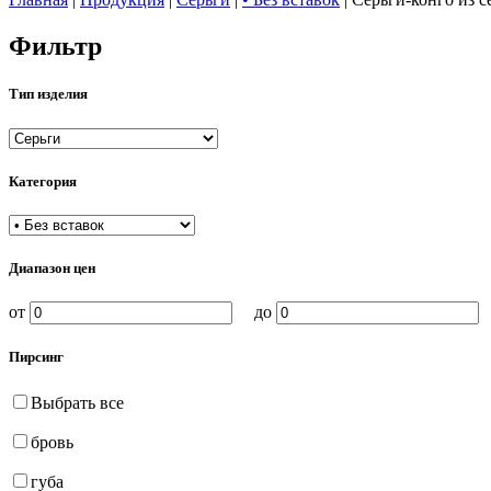
Фильтр
Тип изделия
Категория
Диапазон цен
от
до
Пирсинг
Выбрать все
бровь
губа