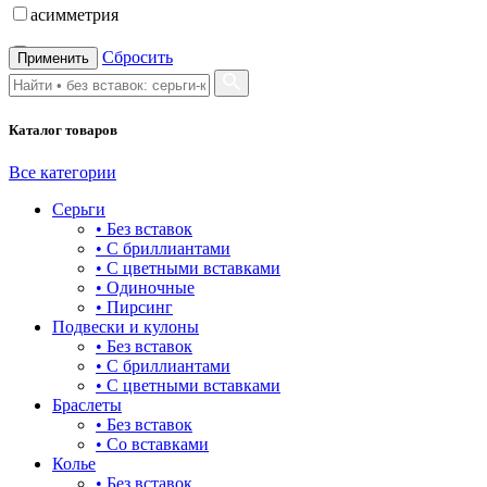
асимметрия
бабочка
Сбросить
Применить
бантик
Каталог товаров
башня
бесконечность
Все категории
Серьги
буквы
• Без вставок
• С бриллиантами
булавка
• С цветными вставками
• Одиночные
волк
• Пирсинг
Подвески и кулоны
гвоздь
• Без вставок
• С бриллиантами
деревья
• С цветными вставками
Браслеты
длинные
• Без вставок
• Со вставками
для мам
Колье
• Без вставок
драконы и змеи