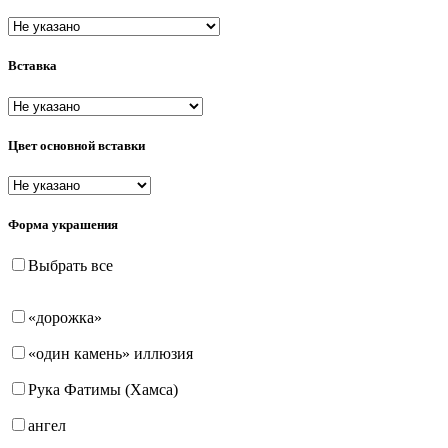
пусеты (гвоздики)
Вставка
Цвет основной вставки
Форма украшения
Выбрать все
«дорожка»
«один камень» иллюзия
Рука Фатимы (Хамса)
ангел