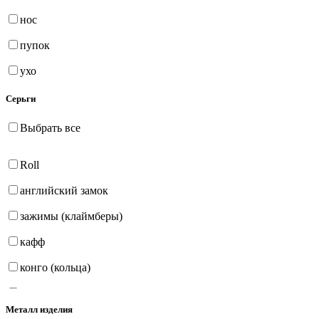
нос
пупок
ухо
Серьги
Выбрать все
Roll
английский замок
зажимы (клаймберы)
кафф
конго (кольца)
на петле
Металл изделия
продёвки (протяжки)