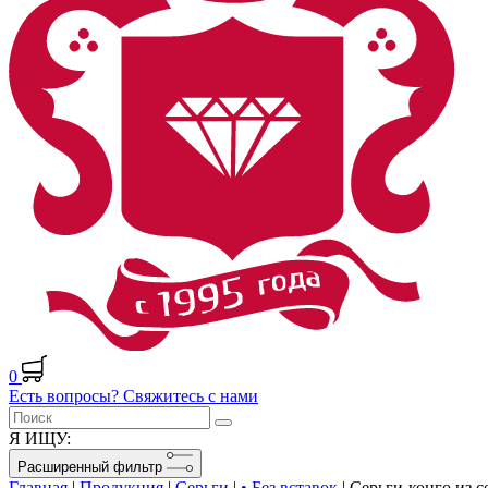
0
Есть вопросы? Свяжитесь с нами
Я ИЩУ:
Расширенный фильтр
Главная
|
Продукция
|
Серьги
|
• Без вставок
|
Серьги-конго из с