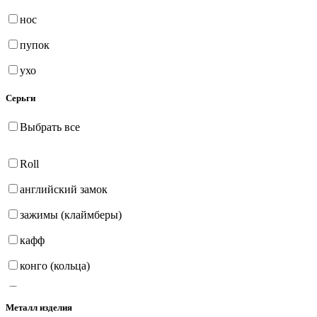
нос
пупок
ухо
Серьги
Выбрать все
Roll
английский замок
зажимы (клаймберы)
кафф
конго (кольца)
на петле
Металл изделия
продёвки (протяжки)