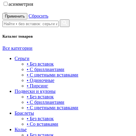
асимметрия
бабочка
Сбросить
Применить
бантик
Каталог товаров
башня
бесконечность
Все категории
Серьги
буквы
• Без вставок
• С бриллиантами
булавка
• С цветными вставками
• Одиночные
волк
• Пирсинг
Подвески и кулоны
гвоздь
• Без вставок
• С бриллиантами
деревья
• С цветными вставками
Браслеты
длинные
• Без вставок
• Со вставками
для мам
Колье
• Без вставок
драконы и змеи