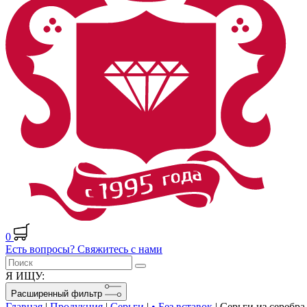
0
Есть вопросы? Свяжитесь с нами
Я ИЩУ:
Расширенный фильтр
Главная
|
Продукция
|
Серьги
|
• Без вставок
|
Серьги из серебра