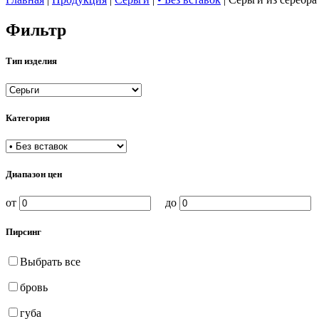
Фильтр
Тип изделия
Категория
Диапазон цен
от
до
Пирсинг
Выбрать все
бровь
губа