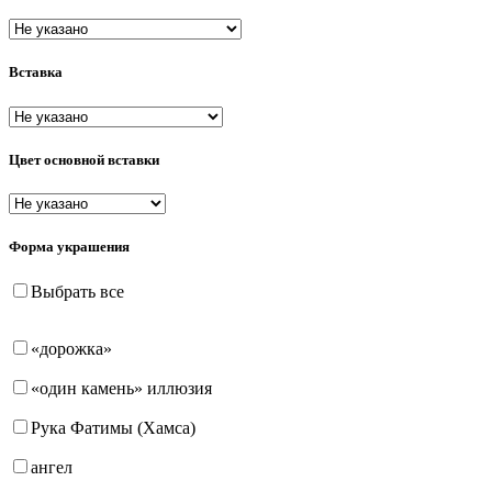
пусеты (гвоздики)
Вставка
Цвет основной вставки
Форма украшения
Выбрать все
«дорожка»
«один камень» иллюзия
Рука Фатимы (Хамса)
ангел