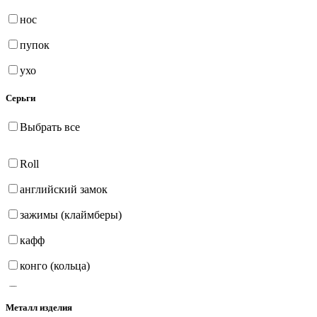
нос
пупок
ухо
Серьги
Выбрать все
Roll
английский замок
зажимы (клаймберы)
кафф
конго (кольца)
на петле
Металл изделия
продёвки (протяжки)