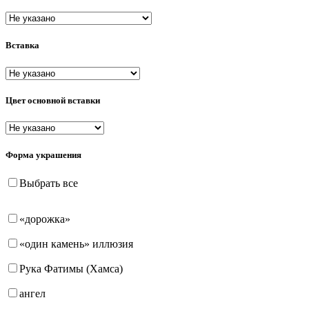
пусеты (гвоздики)
Вставка
Цвет основной вставки
Форма украшения
Выбрать все
«дорожка»
«один камень» иллюзия
Рука Фатимы (Хамса)
ангел