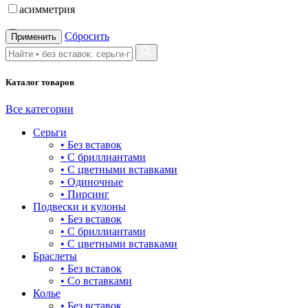
асимметрия
бабочка
Сбросить
Применить
бантик
Каталог товаров
башня
бесконечность
Все категории
Серьги
буквы
• Без вставок
• С бриллиантами
булавка
• С цветными вставками
• Одиночные
волк
• Пирсинг
Подвески и кулоны
гвоздь
• Без вставок
• С бриллиантами
деревья
• С цветными вставками
Браслеты
длинные
• Без вставок
• Со вставками
для мам
Колье
• Без вставок
драконы и змеи