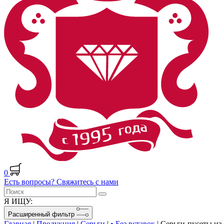
0
Есть вопросы? Свяжитесь с нами
Я ИЩУ:
Расширенный фильтр
Главная
|
Продукция
|
Серьги
|
• Без вставок
|
Серьги-пусеты из 