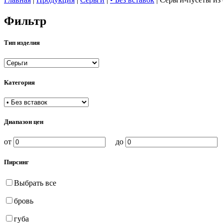
Фильтр
Тип изделия
Категория
Диапазон цен
от
до
Пирсинг
Выбрать все
бровь
губа