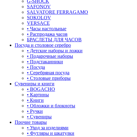
G-SHOCK
SAFONOV
листья
SALVATORE FERRAGAMO
SOKOLOV
ловец снов
VERSACE
• Часы настольные
лошадки и единороги
• Распродажа часов
БРАСЛЕТЫ ДЛЯ ЧАСОВ
лягушки
Посуда и столовое серебро
• Детские наборы и ложки
медведь
• Подарочные наборы
• Подстаканники
музыка
• Посуда
• Серебряная посуда
мышки
• Столовые приборы
Сувениры и книги
обереги
• BOGACHO
• Картины
овал
• Книги
• Обложки и блокноты
один камень
• Ручки
• Сувениры
пауки
Прочие товары
• Уход за изделиями
под гравировку
• Футляры и шкатулки