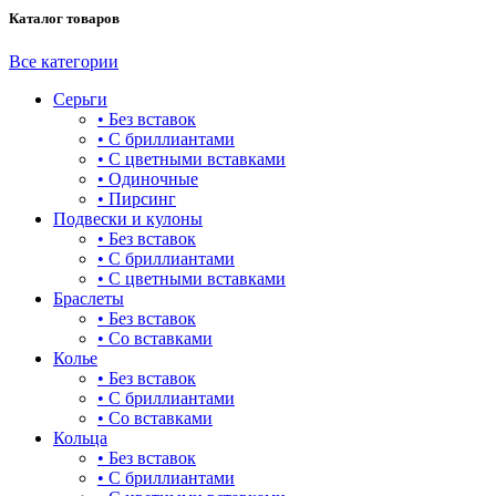
Каталог товаров
башня
бесконечность
Все категории
Серьги
буквы
• Без вставок
• С бриллиантами
булавка
• С цветными вставками
• Одиночные
волк
• Пирсинг
Подвески и кулоны
гвоздь
• Без вставок
• С бриллиантами
деревья
• С цветными вставками
Браслеты
длинные
• Без вставок
• Со вставками
для мам
Колье
• Без вставок
драконы и змеи
• С бриллиантами
• Со вставками
другие религии
Кольца
• Без вставок
животный мир
• С бриллиантами