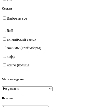
Серьги
Выбрать все
Roll
английский замок
зажимы (клаймберы)
кафф
конго (кольца)
на петле
Металл изделия
продёвки (протяжки)
пусеты (гвоздики)
Вставка