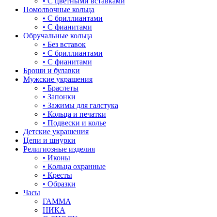
• С цветными вставками
жучки и букашки
Помолвочные кольца
• С бриллиантами
зайки
• С фианитами
Обручальные кольца
звезды
• Без вставок
• С бриллиантами
знаки зодиака
• С фианитами
Броши и булавки
капля
Мужские украшения
• Браслеты
квадрат (куб)
• Запонки
• Зажимы для галстука
клевер
• Кольца и печатки
• Подвески и колье
ключ
Детские украшения
Цепи и шнурки
корона
Религиозные изделия
• Иконы
кошки
• Кольца охранные
• Кресты
крест
• Образки
Часы
круг (шар)
ГАММА
НИКА
крылья и перья