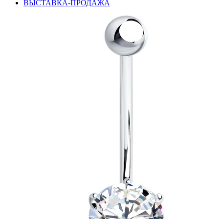
ВЫСТАВКА-ПРОДАЖА
подкова
предметы
прямоугольник
птицы
растительный мир
ремни
ромб
рыбки
самолёт
сердце
слова
слоны
собаки