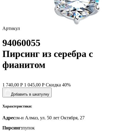
спичка
стрекозы и мотыльки
Артикул
треугольник
94060055
хвост кита
цветы
Пирсинг из серебра с
человечки
фианитом
череп и кости
черепаха
1 740,00
Р
1 045,00
Р
Скидка
40%
яблочки
Добавить в шкатулку
якорь
Характеристики:
ящерки
Адрес:
м-н Алмаз, ул. 50 лет Октября, 27
Пирсинг:
пупок