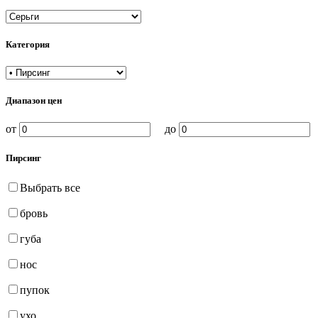
Категория
Диапазон цен
от
до
Пирсинг
Выбрать все
бровь
губа
нос
пупок
ухо