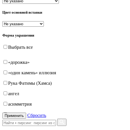
Цвет основной вставки
Форма украшения
Выбрать все
«дорожка»
«один камень» иллюзия
Рука Фатимы (Хамса)
ангел
асимметрия
бабочка
Сбросить
Применить
бантик