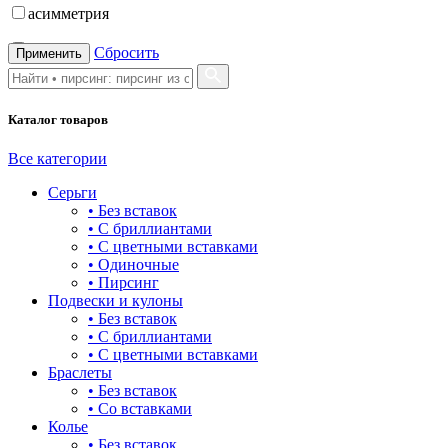
асимметрия
бабочка
Сбросить
Применить
бантик
Каталог товаров
башня
бесконечность
Все категории
Серьги
буквы
• Без вставок
• С бриллиантами
булавка
• С цветными вставками
• Одиночные
волк
• Пирсинг
Подвески и кулоны
гвоздь
• Без вставок
• С бриллиантами
деревья
• С цветными вставками
Браслеты
длинные
• Без вставок
• Со вставками
для мам
Колье
• Без вставок
драконы и змеи