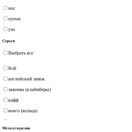
нос
пупок
ухо
Серьги
Выбрать все
Roll
английский замок
зажимы (клаймберы)
кафф
конго (кольца)
на петле
Металл изделия
продёвки (протяжки)