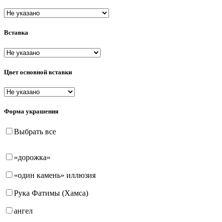
пусеты (гвоздики)
Вставка
Цвет основной вставки
Форма украшения
Выбрать все
«дорожка»
«один камень» иллюзия
Рука Фатимы (Хамса)
ангел