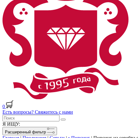
0
Есть вопросы? Свяжитесь с нами
Я ИЩУ:
Расширенный фильтр
Главная
|
Продукция
|
Серьги
|
• Пирсинг
|
Пирсинг из серебра 