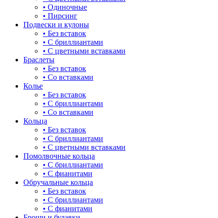
• Одиночные
для мам
• Пирсинг
Подвески и кулоны
драконы и змеи
• Без вставок
• С бриллиантами
другие религии
• С цветными вставками
Браслеты
животный мир
• Без вставок
• Со вставками
жучки и букашки
Колье
• Без вставок
зайки
• С бриллиантами
• Со вставками
звезды
Кольца
• Без вставок
знаки зодиака
• С бриллиантами
• С цветными вставками
капля
Помолвочные кольца
• С бриллиантами
квадрат (куб)
• С фианитами
Обручальные кольца
клевер
• Без вставок
• С бриллиантами
ключ
• С фианитами
Броши и булавки