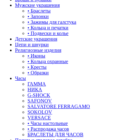
корона
Мужские украшения
• Браслеты
кошки
• Запонки
• Зажимы для галстука
крест
• Кольца и печатки
• Подвески и колье
круг (шар)
Детские украшения
Цепи и шнурки
крылья и перья
Религиозные изделия
• Иконы
листья
• Кольца охранные
• Кресты
ловец снов
• Образки
Часы
лошадки и единороги
ГАММА
НИКА
лягушки
G-SHOCK
SAFONOV
медведь
SALVATORE FERRAGAMO
SOKOLOV
музыка
VERSACE
• Часы настольные
мышки
• Распродажа часов
БРАСЛЕТЫ ДЛЯ ЧАСОВ
обереги