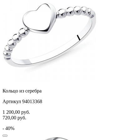
самолёт
сердце
слова
слоны
собаки
спичка
стрекозы и мотыльки
треугольник
Кольцо из серебра
хвост кита
Артикул 94013368
цветы
1 200,00
руб.
720,00
руб.
человечки
- 40%
череп и кости