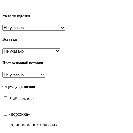
15.5
Металл изделия
16
16.5
Вставка
17
17.5
18
Цвет основной вставки
18.5
19
Форма украшения
19.5
Выбрать все
20
«дорожка»
20.5
«один камень» иллюзия
21