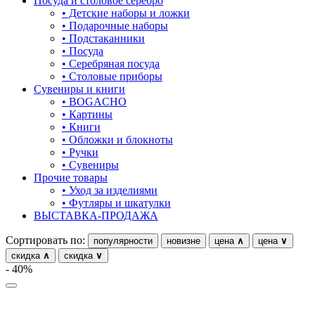
Посуда и столовое серебро
• Детские наборы и ложки
овал
• Подарочные наборы
• Подстаканники
один камень
• Посуда
• Серебряная посуда
пауки
• Столовые приборы
Сувениры и книги
под гравировку
• BOGACHO
• Картины
подкова
• Книги
• Обложки и блокноты
предметы
• Ручки
• Сувениры
прямоугольник
Прочие товары
• Уход за изделиями
птицы
• Футляры и шкатулки
ВЫСТАВКА-ПРОДАЖА
растительный мир
Сортировать по:
популярности
новизне
цена
∧
цена
∨
ремни
скидка
∧
скидка
∨
- 40%
ромб
рыбки