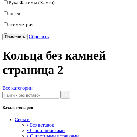
Рука Фатимы (Хамса)
21.5
ангел
22
асимметрия
22.5
бабочка
Сбросить
Применить
23
бантик
23.5
Кольца без камней
башня
24
страница
2
бесконечность
буквы
Все категории
булавка
волк
Каталог товаров
гвоздь
Серьги
деревья
• Без вставок
• С бриллиантами
длинные
• С цветными вставками