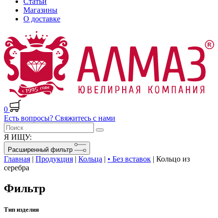
Статьи
Магазины
О доставке
0
Есть вопросы? Свяжитесь с нами
Я ИЩУ:
Расширенный фильтр
Главная
|
Продукция
|
Кольца
|
• Без вставок
|
Кольцо из
серебра
Фильтр
Тип изделия