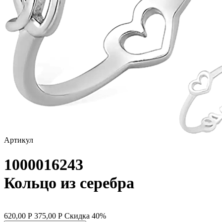
самолёт
сердце
слова
слоны
собаки
спичка
стрекозы и мотыльки
Артикул
треугольник
1000016243
хвост кита
цветы
Кольцо из серебра
человечки
череп и кости
620,00
Р
375,00
Р
Скидка
40%