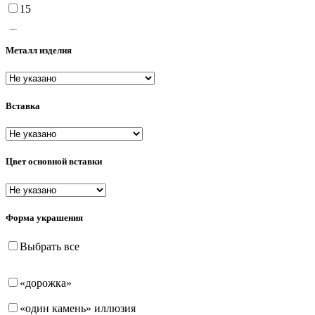
15
15.5
Металл изделия
16
16.5
Вставка
17
17.5
18
Цвет основной вставки
18.5
19
Форма украшения
19.5
Выбрать все
20
«дорожка»
20.5
«один камень» иллюзия
21