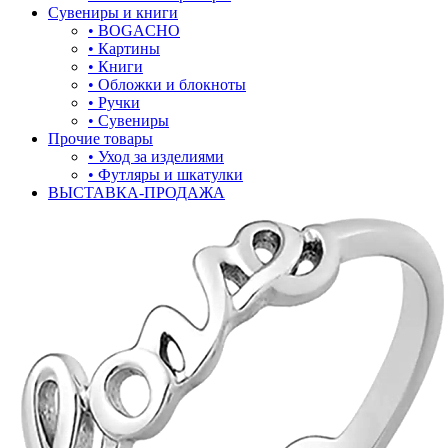
Сувениры и книги
обереги
• BOGACHO
• Картины
овал
• Книги
• Обложки и блокноты
один камень
• Ручки
• Сувениры
пауки
Прочие товары
• Уход за изделиями
под гравировку
• Футляры и шкатулки
ВЫСТАВКА-ПРОДАЖА
подкова
предметы
прямоугольник
птицы
растительный мир
ремни
ромб
рыбки