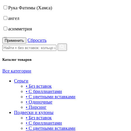
Рука Фатимы (Хамса)
21.5
ангел
22
асимметрия
22.5
бабочка
Сбросить
Применить
23
бантик
23.5
Каталог товаров
башня
24
бесконечность
Все категории
Серьги
буквы
• Без вставок
• С бриллиантами
булавка
• С цветными вставками
• Одиночные
волк
• Пирсинг
Подвески и кулоны
гвоздь
• Без вставок
• С бриллиантами
деревья
• С цветными вставками