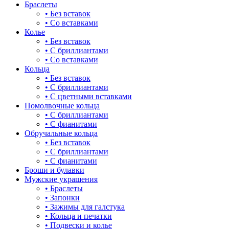
Браслеты
длинные
• Без вставок
• Со вставками
для мам
Колье
• Без вставок
драконы и змеи
• С бриллиантами
• Со вставками
другие религии
Кольца
• Без вставок
животный мир
• С бриллиантами
• С цветными вставками
жучки и букашки
Помолвочные кольца
• С бриллиантами
зайки
• С фианитами
Обручальные кольца
звезды
• Без вставок
• С бриллиантами
знаки зодиака
• С фианитами
Броши и булавки
капля
Мужские украшения
• Браслеты
квадрат (куб)
• Запонки
• Зажимы для галстука
клевер
• Кольца и печатки
• Подвески и колье
ключ