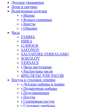
Детские украшения
Цепи и шнурки
корона
Религиозные изделия
• Иконы
кошки
• Кольца охранные
• Кресты
крест
• Образки
Часы
круг (шар)
ГАММА
НИКА
крылья и перья
G-SHOCK
SAFONOV
листья
SALVATORE FERRAGAMO
SOKOLOV
ловец снов
VERSACE
• Часы настольные
лошадки и единороги
• Распродажа часов
БРАСЛЕТЫ ДЛЯ ЧАСОВ
лягушки
Посуда и столовое серебро
• Детские наборы и ложки
медведь
• Подарочные наборы
• Подстаканники
музыка
• Посуда
• Серебряная посуда
мышки
• Столовые приборы