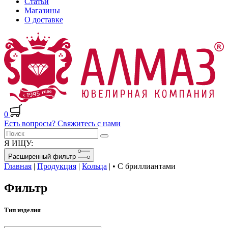
Статьи
Магазины
О доставке
0
Есть вопросы? Свяжитесь с нами
Я ИЩУ:
Расширенный фильтр
Главная
|
Продукция
|
Кольца
|
• С бриллиантами
Фильтр
Тип изделия