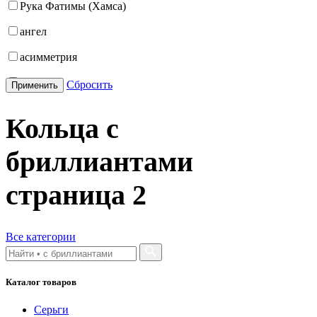
Рука Фатимы (Хамса)
21.5
ангел
22
асимметрия
22.5
бабочка
Сбросить
Применить
23
бантик
23.5
Кольца с
башня
24
бриллиантами
бесконечность
буквы
страница
2
булавка
волк
Все категории
гвоздь
Каталог товаров
деревья
Серьги
длинные