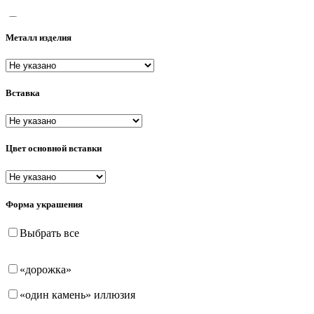
15.5
Металл изделия
16
16.5
Вставка
17
17.5
18
Цвет основной вставки
18.5
19
Форма украшения
19.5
Выбрать все
20
«дорожка»
20.5
«один камень» иллюзия
21