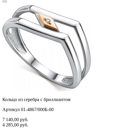
самолёт
сердце
слова
слоны
собаки
спичка
стрекозы и мотыльки
треугольник
хвост кита
Кольцо из серебра с бриллиантом
цветы
Артикул 01-4867/000Б-00
человечки
7 140,00
руб.
череп и кости
4 285,00
руб.