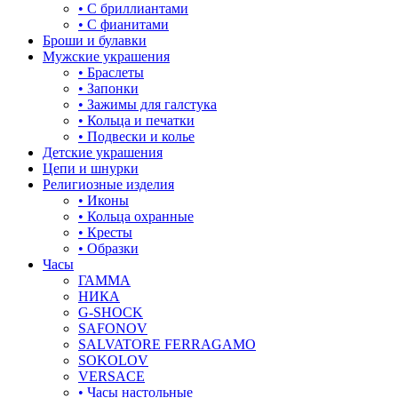
• С бриллиантами
корона
• С фианитами
Броши и булавки
кошки
Мужские украшения
• Браслеты
крест
• Запонки
• Зажимы для галстука
круг (шар)
• Кольца и печатки
• Подвески и колье
крылья и перья
Детские украшения
Цепи и шнурки
листья
Религиозные изделия
• Иконы
ловец снов
• Кольца охранные
• Кресты
лошадки и единороги
• Образки
Часы
лягушки
ГАММА
НИКА
медведь
G-SHOCK
SAFONOV
музыка
SALVATORE FERRAGAMO
SOKOLOV
мышки
VERSACE
• Часы настольные
обереги