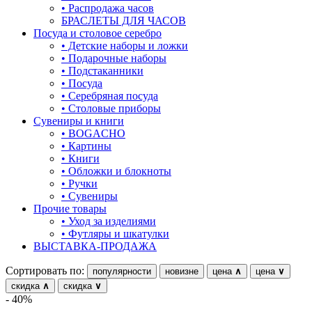
• Распродажа часов
БРАСЛЕТЫ ДЛЯ ЧАСОВ
овал
Посуда и столовое серебро
• Детские наборы и ложки
один камень
• Подарочные наборы
• Подстаканники
пауки
• Посуда
• Серебряная посуда
под гравировку
• Столовые приборы
Сувениры и книги
подкова
• BOGACHO
• Картины
предметы
• Книги
• Обложки и блокноты
прямоугольник
• Ручки
• Сувениры
птицы
Прочие товары
• Уход за изделиями
растительный мир
• Футляры и шкатулки
ВЫСТАВКА-ПРОДАЖА
ремни
Сортировать по:
популярности
новизне
цена
∧
цена
∨
ромб
скидка
∧
скидка
∨
рыбки
- 40%