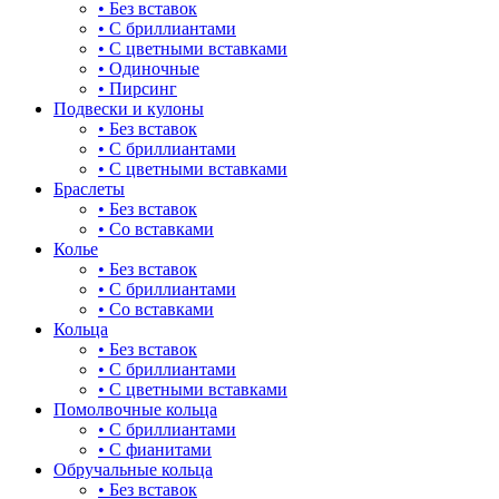
• Без вставок
• С бриллиантами
для мам
• С цветными вставками
• Одиночные
драконы и змеи
• Пирсинг
Подвески и кулоны
другие религии
• Без вставок
• С бриллиантами
животный мир
• С цветными вставками
Браслеты
жучки и букашки
• Без вставок
• Со вставками
зайки
Колье
• Без вставок
звезды
• С бриллиантами
• Со вставками
знаки зодиака
Кольца
• Без вставок
капля
• С бриллиантами
• С цветными вставками
квадрат (куб)
Помолвочные кольца
• С бриллиантами
клевер
• С фианитами
Обручальные кольца
ключ
• Без вставок