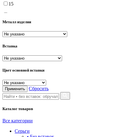
15
15.5
Металл изделия
16
16.5
Вставка
17
17.5
18
Цвет основной вставки
18.5
Сбросить
Применить
19
19.5
Каталог товаров
20
Все категории
20.5
Серьги
21
• Без вставок