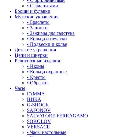
• С бриллиантами
• С фианитами
Броши и булавки
Мужские украшения
• Браслеты
• Запонки
• Зажимы для галстука
• Кольца и печатки
• Подвески и колье
Детские украшения
Цепи и шнурки
Религиозные изделия
• Иконы
• Кольца охранные
• Кресты
• Образки
Часы
ГАММА
НИКА
G-SHOCK
SAFONOV
SALVATORE FERRAGAMO
SOKOLOV
VERSACE
• Часы настольные