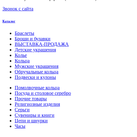
ключ
20-21
Звонок с сайта
корона
20-22
Каталог
кошки
20.5
Браслеты
крест
Броши и булавки
21
ВЫСТАВКА-ПРОДАЖА
круг (шар)
Детские украшения
21-26
Колье
крылья и перья
Кольца
21.5
Мужские украшения
листья
Обручальные кольца
22
Подвески и кулоны
ловец снов
22-24
Помолвочные кольца
лошадки и единороги
Посуда и столовое серебро
22-27
Прочие товары
лягушки
Религиозные изделия
22.5
Серьги
медведь
Сувениры и книги
23
Цепи и шнурки
музыка
Часы
23-26
мышки