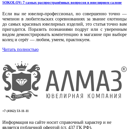
SOKOLOV: 7 самых распространённых вопросов в ювелирном салоне
длинные
18-20
Если вы не ювелир-профессионал, но совершенно точно —
для мам
чемпион в любительских соревнованиях за звание охотницы
18-21
до самых красивых ювелирных изделий, это статья точно вам
драконы и змеи
пригодится. Поразить познаниями подруг или с уверенным
18-22
видом демонстрировать компетенцию в магазине при выборе
другие религии
колец и серёг — любим, умеем, практикуем.
18-23
животный мир
Читать полностью
18.5
жучки и букашки
18.5-23
зайки
19
звезды
19-20
знаки зодиака
19-21
капля
19-22
квадрат (куб)
+7 (4162) 53-11-11
19.5
клевер
Информация на сайте носит справочный характер и не
20
является публичной офертой (ст. 437 ГК РФ).