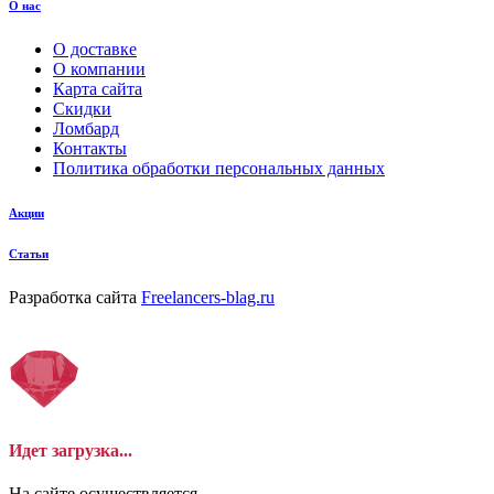
23.5
О нас
обереги
24
О доставке
О компании
овал
24.5
Карта сайта
Скидки
один камень
25
Ломбард
Контакты
пауки
25-26
Политика обработки персональных данных
под гравировку
25-28
Акции
подкова
25.5
Статьи
предметы
26
Разработка сайта
Freelancers-blag.ru
прямоугольник
26.5
птицы
27
растительный мир
28
ремни
Идет загрузка...
ромб
На сайте осуществляется