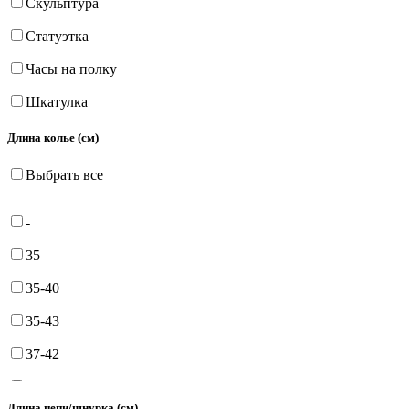
Скульптура
Статуэтка
Часы на полку
Шкатулка
Длина колье (см)
Выбрать все
-
35
35-40
35-43
37-42
38
Длина цепи/шнурка (см)