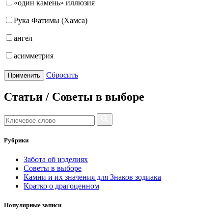
«один камень» иллюзия
17-19
Рука Фатимы (Хамса)
17-19.5
ангел
17-20
асимметрия
17-20,5
бабочка
Сбросить
Применить
17-21
бантик
Статьи / Советы в выборе
17-22
башня
17.5
бесконечность
17.5-19
Рубрики
буквы
17.5-19.5
Забота об изделиях
булавка
17.5-20
Советы в выборе
Камни и их значения для Знаков зодиака
волк
18
Кратко о драгоценном
гвоздь
18-19
Популярные записи
деревья
18-19.5