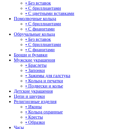
• Без вставок
• С бриллиантами
• С цветными вставками
Помолвочные кольца
• С бриллиантами
• С фианитами
Обручальные кольца
• Без вставок
• С бриллиантами
• С фианитами
Броши и булавки
Мужские украшения
• Браслеты
• Запонки
• Зажимы для галстука
• Кольца и печатки
• Подвески и колье
Детские украшения
Цепи и шнурки
Религиозные изделия
• Иконы
• Кольца охранные
• Кресты
• Образки
Часы