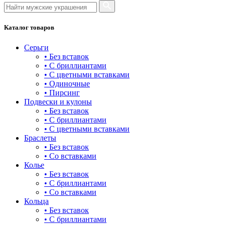
булавка
волк
Каталог товаров
гвоздь
Серьги
деревья
• Без вставок
• С бриллиантами
длинные
• С цветными вставками
• Одиночные
для мам
• Пирсинг
Подвески и кулоны
драконы и змеи
• Без вставок
• С бриллиантами
другие религии
• С цветными вставками
Браслеты
животный мир
• Без вставок
• Со вставками
жучки и букашки
Колье
• Без вставок
зайки
• С бриллиантами
• Со вставками
звезды
Кольца
• Без вставок
знаки зодиака
• С бриллиантами