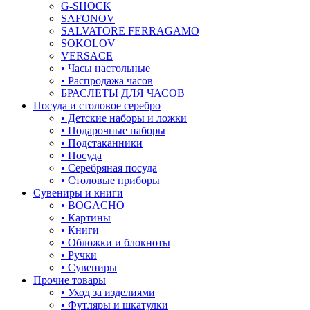
лягушки
G-SHOCK
SAFONOV
медведь
SALVATORE FERRAGAMO
SOKOLOV
музыка
VERSACE
• Часы настольные
мышки
• Распродажа часов
БРАСЛЕТЫ ДЛЯ ЧАСОВ
обереги
Посуда и столовое серебро
• Детские наборы и ложки
овал
• Подарочные наборы
• Подстаканники
один камень
• Посуда
• Серебряная посуда
пауки
• Столовые приборы
Сувениры и книги
под гравировку
• BOGACHO
• Картины
подкова
• Книги
• Обложки и блокноты
предметы
• Ручки
• Сувениры
прямоугольник
Прочие товары
• Уход за изделиями
птицы
• Футляры и шкатулки