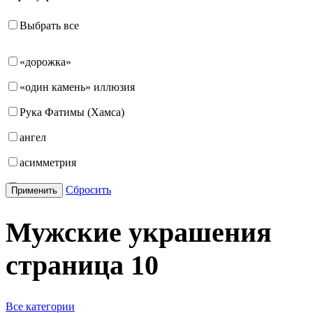
Выбрать все
«дорожка»
«один камень» иллюзия
Рука Фатимы (Хамса)
ангел
асимметрия
бабочка
Сбросить
Применить
бантик
Мужские украшения
башня
страница
10
бесконечность
буквы
Все категории