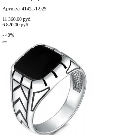
хвост кита
Артикул 4142а-1-925
цветы
11 360,00
руб.
6 820,00
руб.
человечки
- 40%
череп и кости
черепаха
яблочки
якорь
ящерки