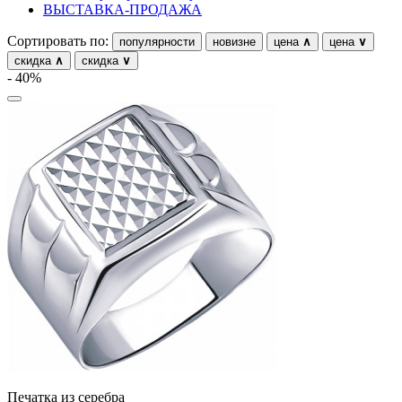
ВЫСТАВКА-ПРОДАЖА
растительный мир
Сортировать по:
популярности
новизне
цена
∧
цена
∨
ремни
скидка
∧
скидка
∨
- 40%
ромб
рыбки
самолёт
сердце
слова
слоны
собаки
спичка
стрекозы и мотыльки
треугольник
Печатка из серебра