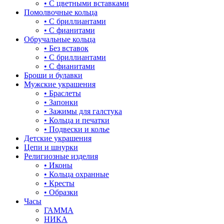
• С цветными вставками
капля
Помолвочные кольца
• С бриллиантами
квадрат (куб)
• С фианитами
Обручальные кольца
клевер
• Без вставок
• С бриллиантами
ключ
• С фианитами
Броши и булавки
корона
Мужские украшения
• Браслеты
кошки
• Запонки
• Зажимы для галстука
крест
• Кольца и печатки
• Подвески и колье
круг (шар)
Детские украшения
Цепи и шнурки
крылья и перья
Религиозные изделия
• Иконы
листья
• Кольца охранные
• Кресты
ловец снов
• Образки
Часы
лошадки и единороги
ГАММА
НИКА