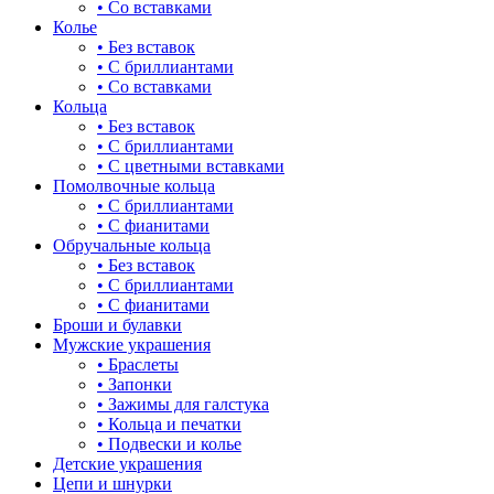
• Со вставками
17-22
жучки и букашки
Колье
• Без вставок
17.5
зайки
• С бриллиантами
• Со вставками
17.5-19
звезды
Кольца
• Без вставок
17.5-19.5
знаки зодиака
• С бриллиантами
• С цветными вставками
17.5-20
капля
Помолвочные кольца
• С бриллиантами
18
квадрат (куб)
• С фианитами
Обручальные кольца
18-19
клевер
• Без вставок
• С бриллиантами
18-19.5
ключ
• С фианитами
Броши и булавки
18-20
корона
Мужские украшения
• Браслеты
18-21
кошки
• Запонки
• Зажимы для галстука
18-22
крест
• Кольца и печатки
• Подвески и колье
18-23
круг (шар)
Детские украшения
Цепи и шнурки