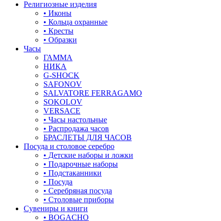
18.5
крылья и перья
Религиозные изделия
• Иконы
18.5-23
листья
• Кольца охранные
• Кресты
19
ловец снов
• Образки
Часы
19-20
лошадки и единороги
ГАММА
НИКА
19-21
лягушки
G-SHOCK
SAFONOV
19-22
медведь
SALVATORE FERRAGAMO
SOKOLOV
19.5
музыка
VERSACE
• Часы настольные
20
мышки
• Распродажа часов
БРАСЛЕТЫ ДЛЯ ЧАСОВ
20-21
обереги
Посуда и столовое серебро
• Детские наборы и ложки
20-22
овал
• Подарочные наборы
• Подстаканники
20.5
один камень
• Посуда
• Серебряная посуда
21
пауки
• Столовые приборы
Сувениры и книги
21-26
под гравировку
• BOGACHO