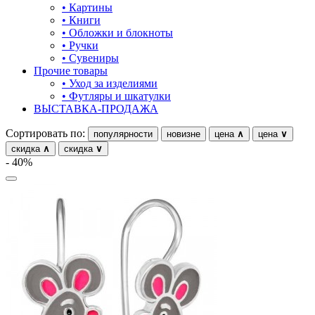
• Картины
21.5
подкова
• Книги
• Обложки и блокноты
22
предметы
• Ручки
• Сувениры
22-24
прямоугольник
Прочие товары
• Уход за изделиями
22-27
птицы
• Футляры и шкатулки
ВЫСТАВКА-ПРОДАЖА
22.5
растительный мир
Сортировать по:
популярности
новизне
цена
∧
цена
∨
23
ремни
скидка
∧
скидка
∨
- 40%
23-26
ромб
23.5
рыбки
24
самолёт
24.5
сердце
25
слова
25-26
слоны