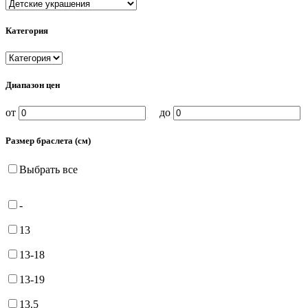
Категория
Диапазон цен
от
до
Размер браслета (см)
Выбрать все
-
13
13-18
13-19
13.5