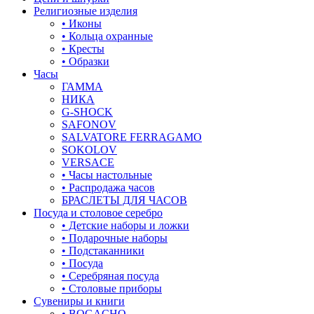
Религиозные изделия
• Иконы
• Кольца охранные
• Кресты
• Образки
Часы
ГАММА
НИКА
G-SHOCK
SAFONOV
SALVATORE FERRAGAMO
SOKOLOV
VERSACE
• Часы настольные
• Распродажа часов
БРАСЛЕТЫ ДЛЯ ЧАСОВ
Посуда и столовое серебро
• Детские наборы и ложки
• Подарочные наборы
• Подстаканники
• Посуда
• Серебряная посуда
• Столовые приборы
Сувениры и книги
• BOGACHO