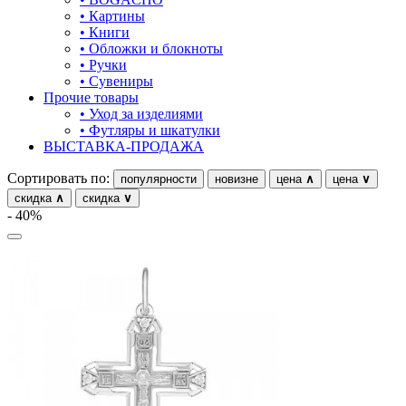
• Картины
• Книги
• Обложки и блокноты
• Ручки
• Сувениры
Прочие товары
• Уход за изделиями
• Футляры и шкатулки
ВЫСТАВКА-ПРОДАЖА
Сортировать по:
популярности
новизне
цена
∧
цена
∨
скидка
∧
скидка
∨
- 40%