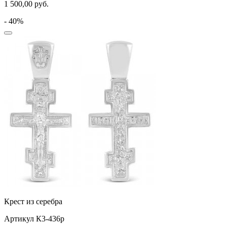
1 500,00
руб.
- 40%
Крест из серебра
Артикул К3-436р