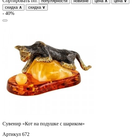
Сортировать по:
популярности
новизне
цена
∧
цена
∨
скидка
∧
скидка
∨
- 40%
Сувенир «Кот на подушке с шариком»
Артикул 672