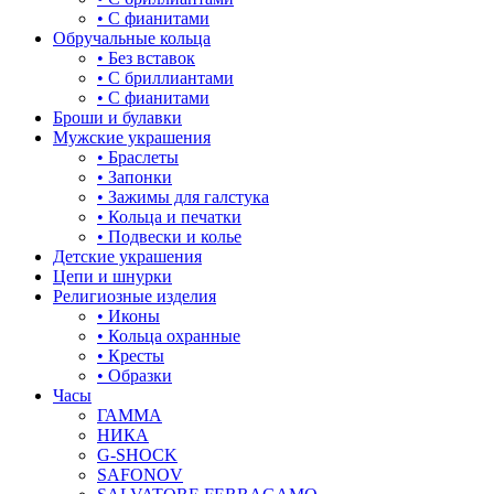
• С фианитами
Обручальные кольца
• Без вставок
• С бриллиантами
• С фианитами
Броши и булавки
Мужские украшения
• Браслеты
• Запонки
• Зажимы для галстука
• Кольца и печатки
• Подвески и колье
Детские украшения
Цепи и шнурки
Религиозные изделия
• Иконы
• Кольца охранные
• Кресты
• Образки
Часы
ГАММА
НИКА
G-SHOCK
SAFONOV