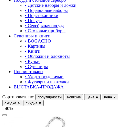
Посуда и столовое серебро
• Детские наборы и ложки
овал
• Подарочные наборы
• Подстаканники
один камень
• Посуда
• Серебряная посуда
пауки
• Столовые приборы
Сувениры и книги
под гравировку
• BOGACHO
• Картины
подкова
• Книги
• Обложки и блокноты
предметы
• Ручки
• Сувениры
прямоугольник
Прочие товары
• Уход за изделиями
птицы
• Футляры и шкатулки
ВЫСТАВКА-ПРОДАЖА
растительный мир
Сортировать по:
популярности
новизне
цена
∧
цена
∨
ремни
скидка
∧
скидка
∨
- 40%
ромб
рыбки