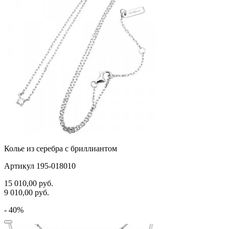
самолёт
сердце
слова
слоны
собаки
спичка
стрекозы и мотыльки
треугольник
Колье из серебра с бриллиантом
хвост кита
Артикул 195-018010
цветы
15 010,00
руб.
9 010,00
руб.
человечки
- 40%
череп и кости