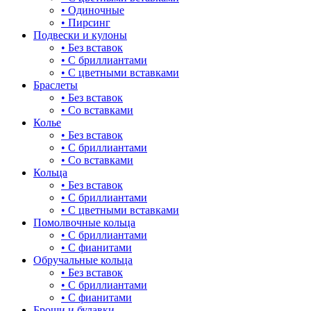
• Одиночные
для мам
• Пирсинг
70
Подвески и кулоны
драконы и змеи
• Без вставок
75-80
• С бриллиантами
другие религии
• С цветными вставками
Браслеты
животный мир
• Без вставок
• Со вставками
жучки и букашки
Колье
• Без вставок
зайки
• С бриллиантами
• Со вставками
звезды
Кольца
• Без вставок
знаки зодиака
• С бриллиантами
• С цветными вставками
капля
Помолвочные кольца
• С бриллиантами
квадрат (куб)
• С фианитами
Обручальные кольца
клевер
• Без вставок
• С бриллиантами
ключ
• С фианитами
Броши и булавки