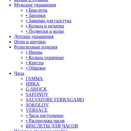
корона
Мужские украшения
• Браслеты
кошки
• Запонки
• Зажимы для галстука
крест
• Кольца и печатки
• Подвески и колье
круг (шар)
Детские украшения
Цепи и шнурки
крылья и перья
Религиозные изделия
• Иконы
листья
• Кольца охранные
• Кресты
ловец снов
• Образки
Часы
лошадки и единороги
ГАММА
НИКА
лягушки
G-SHOCK
SAFONOV
медведь
SALVATORE FERRAGAMO
SOKOLOV
музыка
VERSACE
• Часы настольные
мышки
• Распродажа часов
БРАСЛЕТЫ ДЛЯ ЧАСОВ
обереги