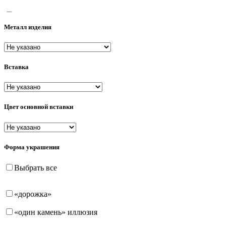
38
Металл изделия
38-43
39
Вставка
40
40-43
40-45
Цвет основной вставки
40-45-50
40-85
Форма украшения
41
Выбрать все
41-44
«дорожка»
42
«один камень» иллюзия
42-46