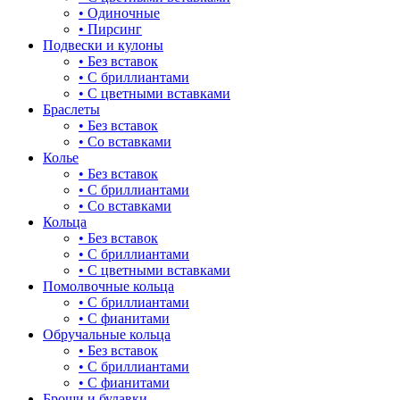
• Одиночные
для мам
• Пирсинг
70
Подвески и кулоны
драконы и змеи
• Без вставок
75-80
• С бриллиантами
другие религии
• С цветными вставками
Браслеты
животный мир
• Без вставок
• Со вставками
жучки и букашки
Колье
• Без вставок
зайки
• С бриллиантами
• Со вставками
звезды
Кольца
• Без вставок
знаки зодиака
• С бриллиантами
• С цветными вставками
капля
Помолвочные кольца
• С бриллиантами
квадрат (куб)
• С фианитами
Обручальные кольца
клевер
• Без вставок
• С бриллиантами
ключ
• С фианитами
Броши и булавки