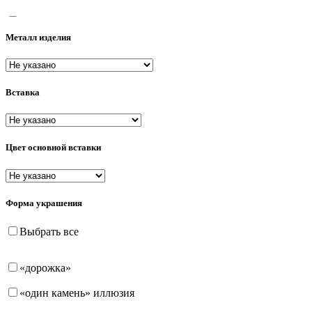
38
Металл изделия
38-43
39
Вставка
40
40-43
40-45
Цвет основной вставки
40-45-50
40-85
Форма украшения
41
Выбрать все
41-44
«дорожка»
42
«один камень» иллюзия
42-46