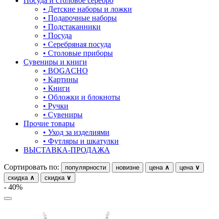
Посуда и столовое серебро
• Детские наборы и ложки
овал
• Подарочные наборы
• Подстаканники
один камень
• Посуда
• Серебряная посуда
пауки
• Столовые приборы
Сувениры и книги
под гравировку
• BOGACHO
• Картины
подкова
• Книги
• Обложки и блокноты
предметы
• Ручки
• Сувениры
прямоугольник
Прочие товары
• Уход за изделиями
птицы
• Футляры и шкатулки
ВЫСТАВКА-ПРОДАЖА
растительный мир
Сортировать по:
популярности
новизне
цена
∧
цена
∨
ремни
скидка
∧
скидка
∨
- 40%
ромб
рыбки