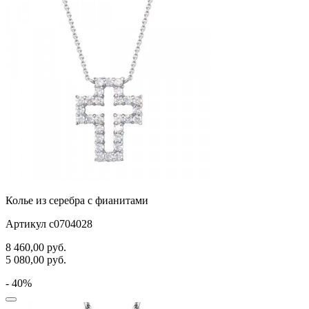
самолёт
сердце
слова
слоны
собаки
спичка
стрекозы и мотыльки
треугольник
Колье из серебра с фианитами
хвост кита
Артикул с0704028
цветы
8 460,00
руб.
5 080,00
руб.
человечки
- 40%
череп и кости