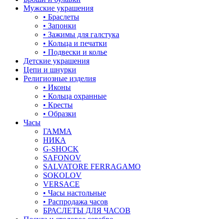
корона
Мужские украшения
• Браслеты
кошки
• Запонки
• Зажимы для галстука
крест
• Кольца и печатки
• Подвески и колье
круг (шар)
Детские украшения
Цепи и шнурки
крылья и перья
Религиозные изделия
• Иконы
листья
• Кольца охранные
• Кресты
ловец снов
• Образки
Часы
лошадки и единороги
ГАММА
НИКА
лягушки
G-SHOCK
SAFONOV
медведь
SALVATORE FERRAGAMO
SOKOLOV
музыка
VERSACE
• Часы настольные
мышки
• Распродажа часов
БРАСЛЕТЫ ДЛЯ ЧАСОВ
обереги