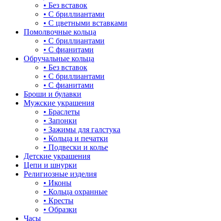
• Без вставок
• С бриллиантами
• С цветными вставками
Помолвочные кольца
• С бриллиантами
• С фианитами
Обручальные кольца
• Без вставок
• С бриллиантами
• С фианитами
Броши и булавки
Мужские украшения
• Браслеты
• Запонки
• Зажимы для галстука
• Кольца и печатки
• Подвески и колье
Детские украшения
Цепи и шнурки
Религиозные изделия
• Иконы
• Кольца охранные
• Кресты
• Образки
Часы