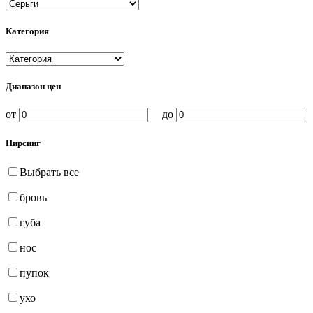
Категория
Диапазон цен
от
до
Пирсинг
Выбрать все
бровь
губа
нос
пупок
ухо