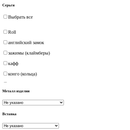
Серьги
Выбрать все
Roll
английский замок
зажимы (клаймберы)
кафф
конго (кольца)
на петле
Металл изделия
продёвки (протяжки)
пусеты (гвоздики)
Вставка