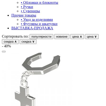
• Обложки и блокноты
предметы
• Ручки
• Сувениры
прямоугольник
Прочие товары
• Уход за изделиями
птицы
• Футляры и шкатулки
ВЫСТАВКА-ПРОДАЖА
растительный мир
Сортировать по:
популярности
новизне
цена
∧
цена
∨
ремни
скидка
∧
скидка
∨
- 40%
ромб
рыбки
самолёт
сердце
слова
слоны
собаки