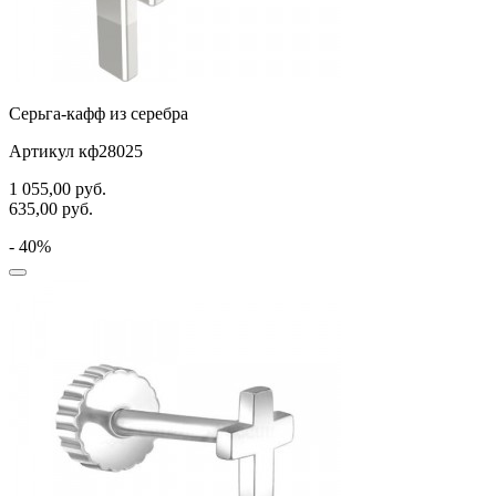
спичка
стрекозы и мотыльки
треугольник
Серьга-кафф из серебра
хвост кита
Артикул кф28025
цветы
1 055,00
руб.
635,00
руб.
человечки
- 40%
череп и кости
черепаха
яблочки
якорь
ящерки