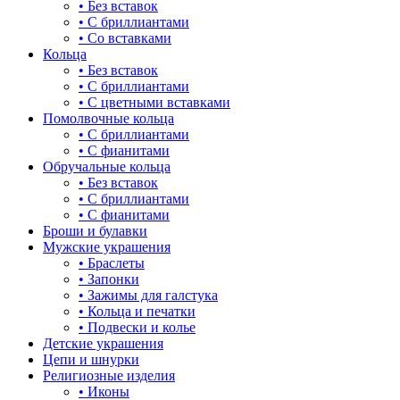
• Без вставок
зайки
• С бриллиантами
• Со вставками
звезды
Кольца
• Без вставок
знаки зодиака
• С бриллиантами
• С цветными вставками
капля
Помолвочные кольца
• С бриллиантами
квадрат (куб)
• С фианитами
Обручальные кольца
клевер
• Без вставок
• С бриллиантами
ключ
• С фианитами
Броши и булавки
корона
Мужские украшения
• Браслеты
кошки
• Запонки
• Зажимы для галстука
крест
• Кольца и печатки
• Подвески и колье
круг (шар)
Детские украшения
Цепи и шнурки
крылья и перья
Религиозные изделия
• Иконы