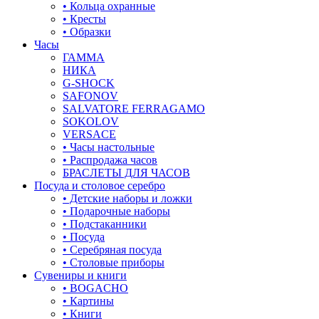
листья
• Кольца охранные
• Кресты
ловец снов
• Образки
Часы
лошадки и единороги
ГАММА
НИКА
лягушки
G-SHOCK
SAFONOV
медведь
SALVATORE FERRAGAMO
SOKOLOV
музыка
VERSACE
• Часы настольные
мышки
• Распродажа часов
БРАСЛЕТЫ ДЛЯ ЧАСОВ
обереги
Посуда и столовое серебро
• Детские наборы и ложки
овал
• Подарочные наборы
• Подстаканники
один камень
• Посуда
• Серебряная посуда
пауки
• Столовые приборы
Сувениры и книги
под гравировку
• BOGACHO
• Картины
подкова
• Книги