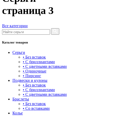
башня
страница
3
бесконечность
буквы
Все категории
булавка
волк
Каталог товаров
гвоздь
Серьги
деревья
• Без вставок
• С бриллиантами
длинные
• С цветными вставками
• Одиночные
для мам
• Пирсинг
Подвески и кулоны
драконы и змеи
• Без вставок
• С бриллиантами
другие религии
• С цветными вставками
Браслеты
животный мир
• Без вставок
• Со вставками
жучки и букашки
Колье