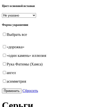
Цвет основной вставки
Форма украшения
Выбрать все
«дорожка»
«один камень» иллюзия
Рука Фатимы (Хамса)
ангел
асимметрия
бабочка
Сбросить
Применить
бантик
Серьги