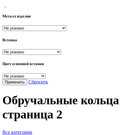
15.5
Металл изделия
16
16.5
Вставка
17
17.5
18
Цвет основной вставки
18.5
Сбросить
Применить
19
19.5
Обручальные кольца
20
страница
2
20.5
21
Все категории