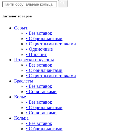
21.5
22
Каталог товаров
22.5
Серьги
• Без вставок
23
• С бриллиантами
• С цветными вставками
23.5
• Одиночные
• Пирсинг
24
Подвески и кулоны
• Без вставок
• С бриллиантами
• С цветными вставками
Браслеты
• Без вставок
• Со вставками
Колье
• Без вставок
• С бриллиантами
• Со вставками
Кольца
• Без вставок
• С бриллиантами