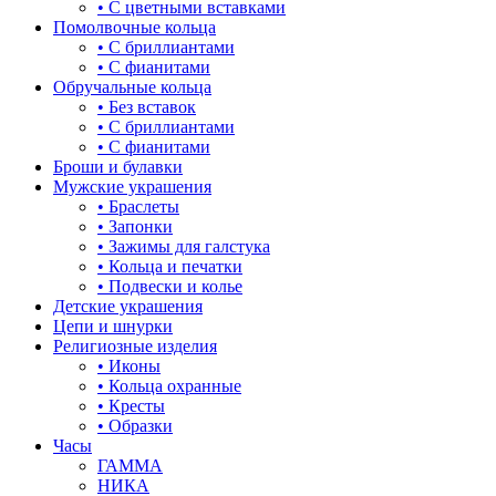
• С цветными вставками
Помолвочные кольца
• С бриллиантами
• С фианитами
Обручальные кольца
• Без вставок
• С бриллиантами
• С фианитами
Броши и булавки
Мужские украшения
• Браслеты
• Запонки
• Зажимы для галстука
• Кольца и печатки
• Подвески и колье
Детские украшения
Цепи и шнурки
Религиозные изделия
• Иконы
• Кольца охранные
• Кресты
• Образки
Часы
ГАММА
НИКА